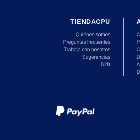
TIENDACPU
Quiénes somos
C
Preguntas frecuentes
P
Trabaja con nosotros
C
Sugerencias
D
B2B
A
D