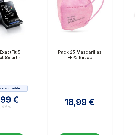
ExactFit 5
Pack 25 Mascarillas
t Smart -
FFP2 Rosas
tro de brazo
MediaSanex CTPL-
0020 - Certificadas
CE 5 Capas
a disponible
,99 €
18,99 €
,99 €