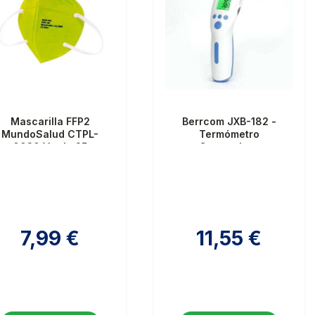
Mascarilla FFP2
Berrcom JXB-182 -
MundoSalud CTPL-
Termómetro
0020 Verde 25
Contactless
Unidades
7,99 €
11,55 €