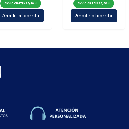
ENVÍO GRATIS 24/48 H
ENVÍO GRATIS 24/48 H
etro de brazo
Mascarillas FFP2 Rosas MediaSanex CTPL-0020 - Certifica
Cantidad para Mascarilla FFP2 MundoSalud CTP
Cantidad para 
Añadir al carrito
Añadir al carrito