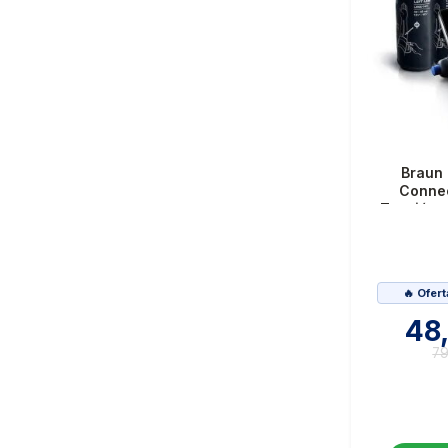
Braun 
Connec
Tensióme
🔥 Ofert
48
79