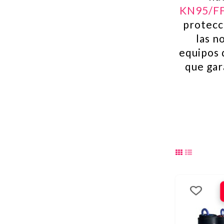
KN95/F
protecc
las n
equipos 
que gar