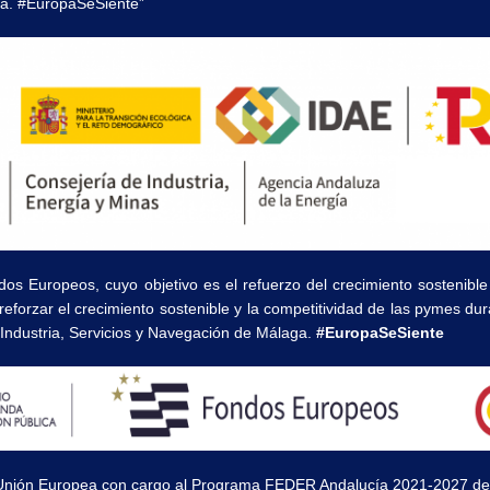
a. #EuropaSeSiente”
dos Europeos, cuyo objetivo es el refuerzo del crecimiento sostenible
eforzar el crecimiento sostenible y la competitividad de las pymes du
ndustria, Servicios y Navegación de Málaga.
#EuropaSeSiente
Unión Europea con cargo al Programa FEDER Andalucía 2021-2027 destin