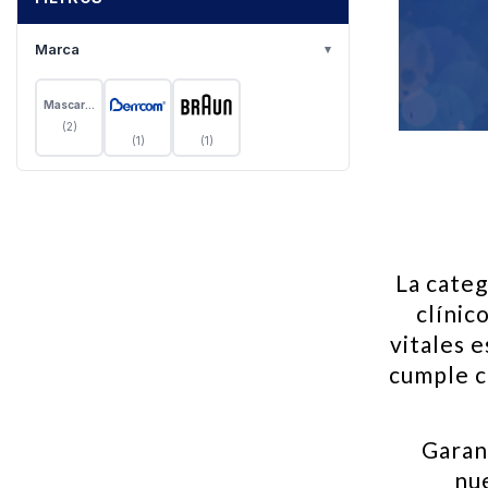
Marca
▾
Mascarilla
(2)
(1)
(1)
La cate
clínic
vitales 
cumple c
Garan
nu