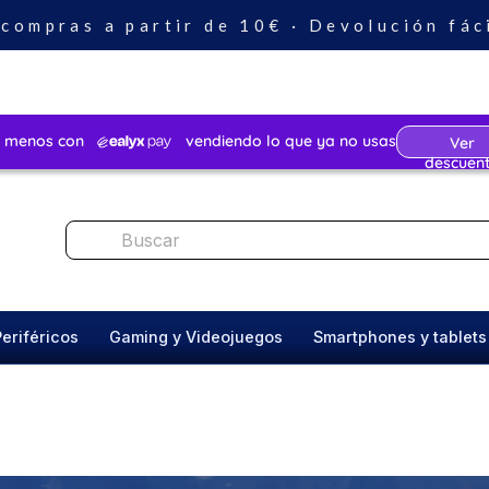
 compras a partir de 10€ · Devolución fác
Periféricos
Gaming y Videojuegos
Smartphones y tablets