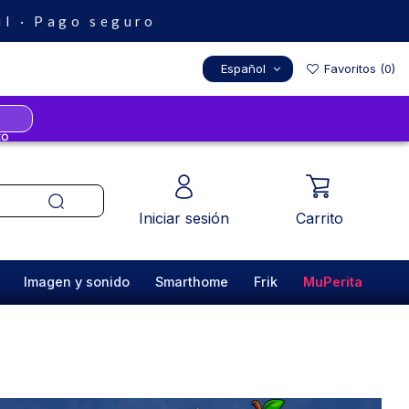
il · Pago seguro
Español
Favoritos (
0
)
Iniciar sesión
Carrito
Imagen y sonido
Smarthome
Frik
MuPerita