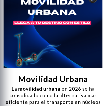
ng
d
 y Ratones Gaming
s Gaming
s
Movilidad Urbana
La
movilidad urbana
en 2026 se ha
consolidado como la alternativa más
eficiente para el transporte en núcleos