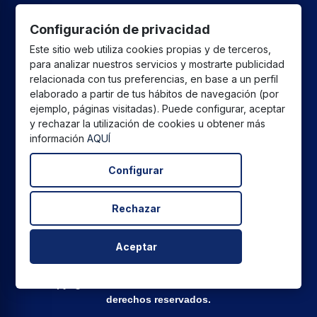
Configuración de privacidad
CPU GLOBAL SALES SL
ha recibido una ayuda de la
Este sitio web utiliza cookies propias y de terceros,
Unión Europea con cargo al Programa FEDER Andalucía
para analizar nuestros servicios y mostrarte publicidad
2021-2027 destinada a mejorar la competitividad y la
relacionada con tus preferencias, en base a un perfil
digitalización del sector comercial y artesano en Andalucía,
elaborado a partir de tus hábitos de navegación (por
cuyo objetivo principal es la realización de proyectos para
ejemplo, páginas visitadas). Puede configurar, aceptar
y rechazar la utilización de cookies u obtener más
el fomento del crecimiento y consolidación de pymes
información
AQUÍ
comerciales y artesanas.
Configurar
Rechazar
Todos los precios están expresados ​​en euros e incluyen el
IVA. | Todas las marcas, logotipos y fotos de productos son
propiedad legal de sus propietarios y sólo se muestran a
Aceptar
título informativo.
Copyright © 2026
CPU Global Sales SL
Todos los
derechos reservados.