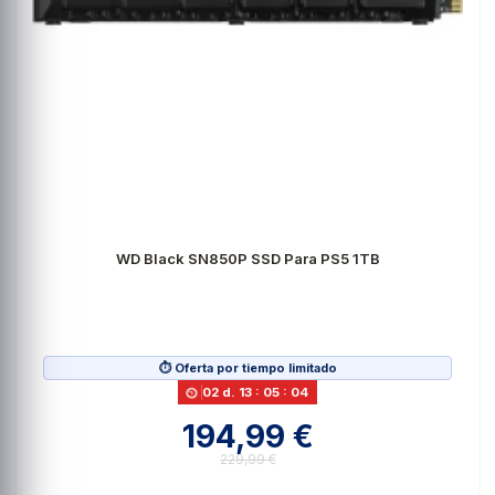
WD Black SN850P SSD Para PS5 1TB
⏱️ Oferta por tiempo limitado
02
d.
13
:
05
:
03
194,99 €
229,99 €