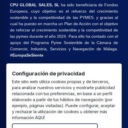
CPU GLOBAL SALES, SL
ha sido beneficiaria de Fondos
Europeos, cuyo objetivo es el refuerzo del crecimiento
sostenible y la competitividad de las PYMES, y gracias al
cual ha puesto en marcha un Plan de Acción con el objetivo
de reforzar el crecimiento sostenible y la competitividad de
las pymes durante el año 2024. Para ello ha contado con el
apoyo del Programa Pyme Sostenible de la Cámara de
Comercio, Industria, Servicios y Navegación de Málaga.
#EuropaSeSiente
Configuración de privacidad
CPU GLOBAL SALES SL
ha recibido una ayuda de la
Este sitio web utiliza cookies propias y de terceros,
Unión Europea con cargo al Programa FEDER Andalucía
para analizar nuestros servicios y mostrarte publicidad
2021-2027 destinada a mejorar la competitividad y la
relacionada con tus preferencias, en base a un perfil
digitalización del sector comercial y artesano en Andalucía,
elaborado a partir de tus hábitos de navegación (por
cuyo objetivo principal es la realización de proyectos para
ejemplo, páginas visitadas). Puede configurar, aceptar
y rechazar la utilización de cookies u obtener más
el fomento del crecimiento y consolidación de pymes
información
AQUÍ
comerciales y artesanas.