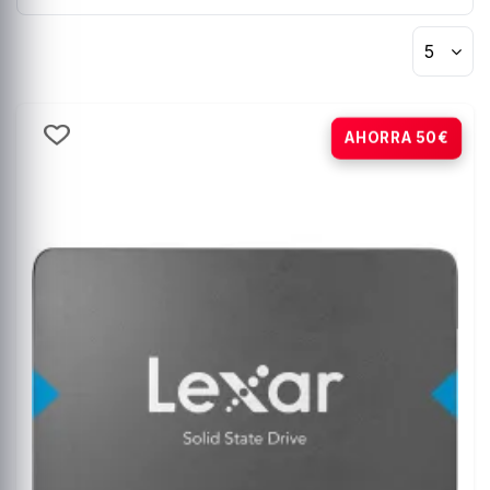
5
-25%
AHORRA 50€