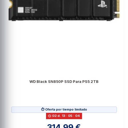
WD Black SN850P SSD Para PS5 2TB
⏱️ Oferta por tiempo limitado
02
d.
13
:
05
:
03
314,99 €