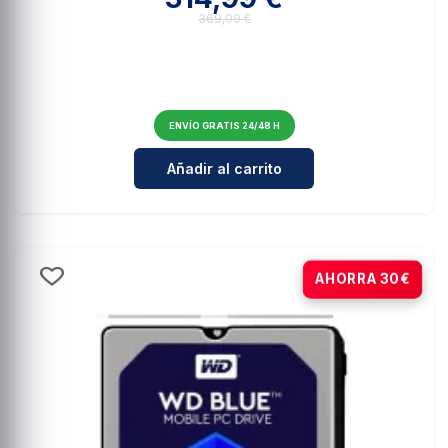
369,99 €
ENVÍO GRATIS 24/48 H
Cantidad para WD Black SN850P
Añadir al carrito
-15%
AHORRA 30€