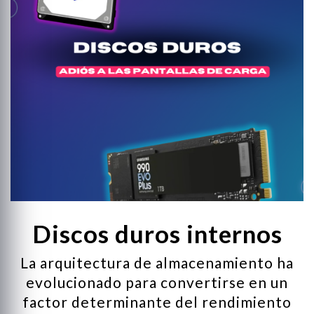
ng
d
 y Ratones Gaming
s Gaming
s
Discos duros internos
La arquitectura de almacenamiento ha
evolucionado para convertirse en un
factor determinante del rendimiento