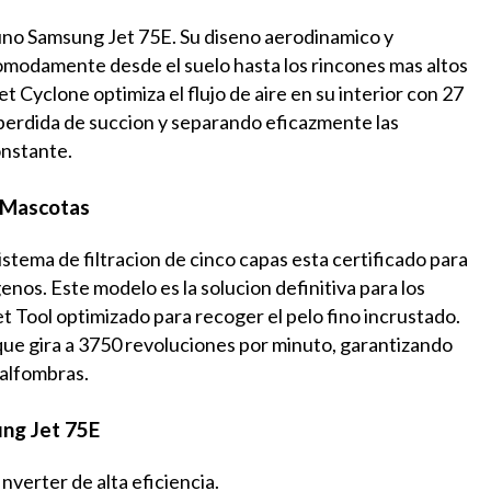
uno Samsung Jet 75E. Su diseno aerodinamico y
 comodamente desde el suelo hasta los rincones mas altos
t Cyclone optimiza el flujo de aire en su interior con 27
perdida de succion y separando eficazmente las
onstante.
a Mascotas
sistema de filtracion de cinco capas esta certificado para
genos. Este modelo es la solucion definitiva para los
et Tool optimizado para recoger el pelo fino incrustado.
que gira a 3750 revoluciones por minuto, garantizando
 alfombras.
ung Jet 75E
nverter de alta eficiencia.