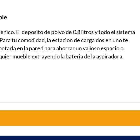
ble
nico. El deposito de polvo de 0.8 litros y todo el sistema
Para tu comodidad, la estacion de carga dos en uno te
ontarla en la pared para ahorrar un valioso espacio o
uier mueble extrayendo la bateria de la aspiradora.
5
/
5
cada
ía a día
/2026
, tras una experiencia del
16/6/2026
por
Estela I.