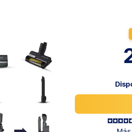
Dispo
Más