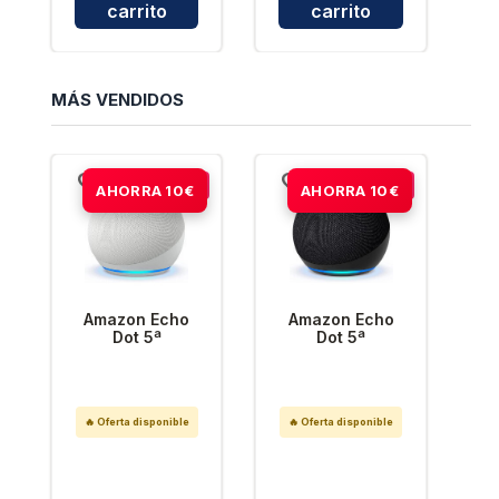
carrito
carrito
MÁS VENDIDOS
-15%
-15%
AHORRA 10€
AHORRA 10€
Amazon Echo
Amazon Echo
Dot 5ª
Dot 5ª
Generación
Generación
Blanco
Antracita -
Altavoz
Inteligente
🔥 Oferta disponible
🔥 Oferta disponible