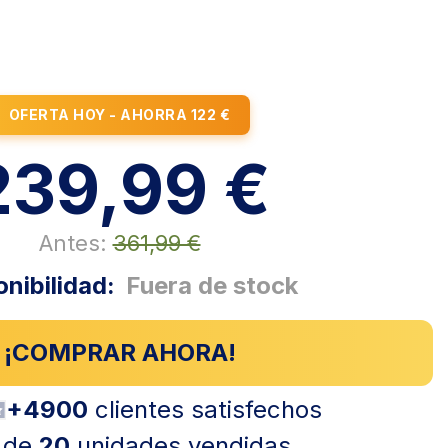
OFERTA HOY - AHORRA 122 €
239,99 €
Antes:
361,99 €
nibilidad:
Fuera de stock
¡COMPRAR AHORA!
+4900
clientes satisfechos
 de
20
unidades vendidas