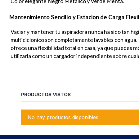
Color elegante Negro Metalico y Verde Menta.
Mantenimiento Sencillo y Estacion de Carga Flexi
Vaciar y mantener tu aspiradora nunca ha sido tan higie
multiciclonico son completamente lavables con agua. 
ofrece una flexibilidad total en casa, ya que puedes m
utilizarla como un cargador independiente sobre cualq
5
/
5
Opinión verifi
muy útil en mi d
Opinión del
27/7
PRODUCTOS VISTOS
Basado en
1
opiniones
sometidas a control
Útil
(0)
Informe
Ver todas las reseñas de este sitio
No hay productos disponibles.
5
estrellas
1
4
estrellas
0
3
estrellas
0