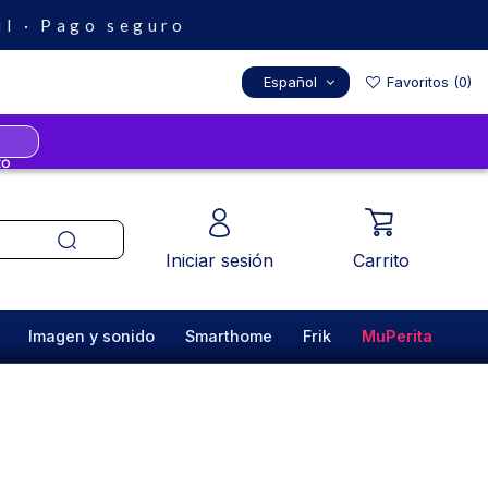
il · Pago seguro
Español
Favoritos (
0
)
Iniciar sesión
Carrito
Imagen y sonido
Smarthome
Frik
MuPerita