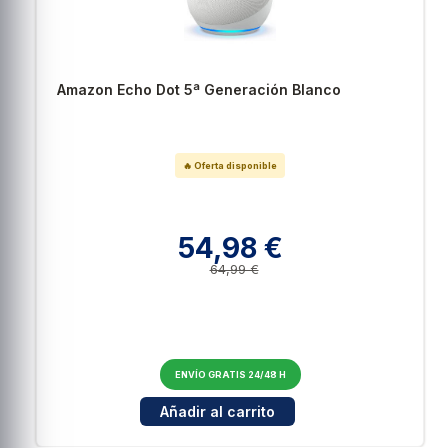
Amazon Echo Dot 5ª Generación Blanco
🔥 Oferta disponible
54,98 €
64,99 €
ENVÍO GRATIS 24/48 H
Cantidad para Amazon Echo Dot 5ª Generació
Añadir al carrito