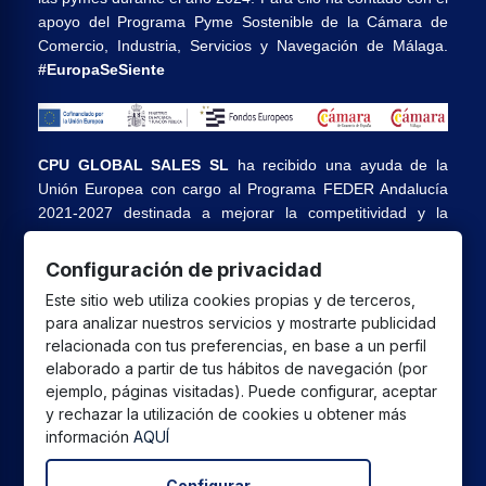
apoyo del Programa Pyme Sostenible de la Cámara de
Comercio, Industria, Servicios y Navegación de Málaga.
#EuropaSeSiente
CPU GLOBAL SALES SL
ha recibido una ayuda de la
Unión Europea con cargo al Programa FEDER Andalucía
2021-2027 destinada a mejorar la competitividad y la
digitalización del sector comercial y artesano en Andalucía,
cuyo objetivo principal es la realización de proyectos para
Configuración de privacidad
el fomento del crecimiento y consolidación de pymes
Este sitio web utiliza cookies propias y de terceros,
comerciales y artesanas.
para analizar nuestros servicios y mostrarte publicidad
relacionada con tus preferencias, en base a un perfil
elaborado a partir de tus hábitos de navegación (por
ejemplo, páginas visitadas). Puede configurar, aceptar
y rechazar la utilización de cookies u obtener más
Todos los precios están expresados ​​en euros e incluyen el
información
AQUÍ
IVA. | Todas las marcas, logotipos y fotos de productos son
propiedad legal de sus propietarios y sólo se muestran a
Configurar