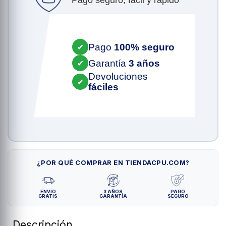
Pago seguro, fácil y rápido
Pago
100% seguro
✔
Garantía
3 años
✔
Devoluciones
✔
fáciles
¿POR QUÉ COMPRAR EN TIENDACPU.COM?
ENVÍO
3 AÑOS
PAGO
GRATIS
GARANTÍA
SEGURO
Descripción