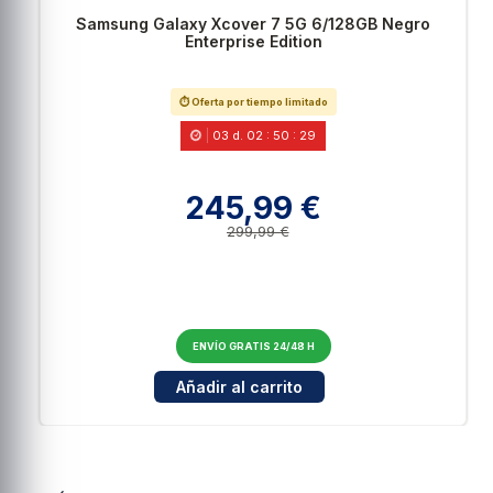
Samsung Galaxy Xcover 7 5G 6/128GB Negro
Enterprise Edition
⏱️ Oferta por tiempo limitado
03
d.
02
:
50
:
28
245,99 €
299,99 €
ENVÍO GRATIS 24/48 H
Cantidad para Samsung Galaxy Xcover 7 5G 6/
Añadir al carrito