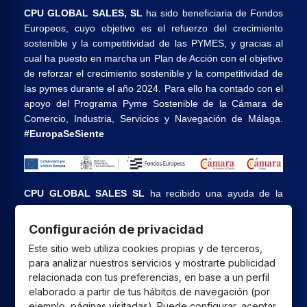
CPU GLOBAL SALES, SL
ha sido beneficiaria de Fondos
Europeos, cuyo objetivo es el refuerzo del crecimiento
sostenible y la competitividad de las PYMES, y gracias al
cual ha puesto en marcha un Plan de Acción con el objetivo
de reforzar el crecimiento sostenible y la competitividad de
las pymes durante el año 2024. Para ello ha contado con el
apoyo del Programa Pyme Sostenible de la Cámara de
Comercio, Industria, Servicios y Navegación de Málaga.
#EuropaSeSiente
CPU GLOBAL SALES SL
ha recibido una ayuda de la
Unión Europea con cargo al Programa FEDER Andalucía
2021-2027 destinada a mejorar la competitividad y la
Configuración de privacidad
digitalización del sector comercial y artesano en Andalucía,
Este sitio web utiliza cookies propias y de terceros,
cuyo objetivo principal es la realización de proyectos para
para analizar nuestros servicios y mostrarte publicidad
el fomento del crecimiento y consolidación de pymes
relacionada con tus preferencias, en base a un perfil
comerciales y artesanas.
elaborado a partir de tus hábitos de navegación (por
ejemplo, páginas visitadas). Puede configurar, aceptar