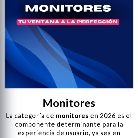
ng
d
 y Ratones Gaming
s Gaming
s
Monitores
La categoría de
monitores
en 2026 es el
componente determinante para la
experiencia de usuario, ya sea en