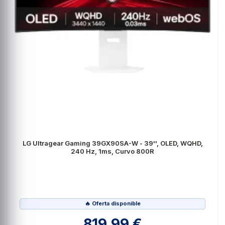
LG Ultragear Gaming 39GX90SA-W - 39'', OLED, WQHD,
240 Hz, 1ms, Curvo 800R
🔥 Oferta disponible
819,99 €