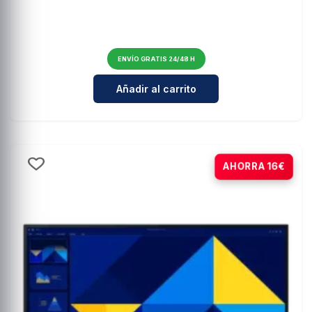
ENVÍO GRATIS 24/48 H
Cantidad para AOC 24B3HMA2 24" 
Añadir al carrito
-16%
AHORRA 16€