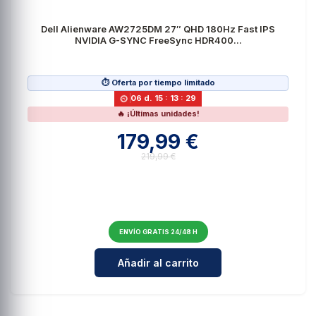
Dell Alienware AW2725DM 27″ QHD 180Hz Fast IPS
NVIDIA G-SYNC FreeSync HDR400...
⏱️ Oferta por tiempo limitado
06
d.
15
:
13
:
27
🔥 ¡Últimas unidades!
179,99 €
219,99 €
ENVÍO GRATIS 24/48 H
Cantidad para Dell Alienware A
Añadir al carrito