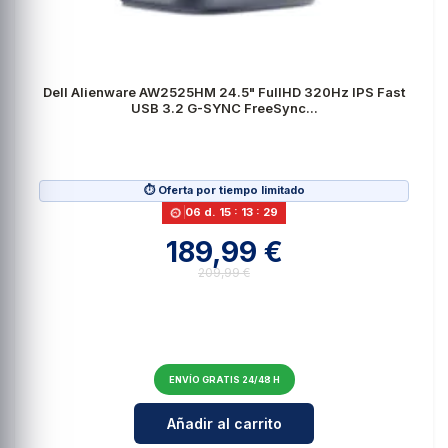
Dell Alienware AW2525HM 24.5" FullHD 320Hz IPS Fast
USB 3.2 G-SYNC FreeSync...
⏱️ Oferta por tiempo limitado
06
d.
15
:
13
:
27
189,99 €
209,99 €
ENVÍO GRATIS 24/48 H
Cantidad para Dell Alienware AW
Añadir al carrito