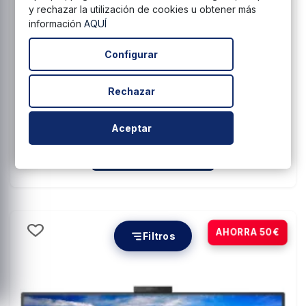
y rechazar la utilización de cookies u obtener más
🔥 ¡Últimas unidades!
información
AQUÍ
84,99 €
Configurar
99,99 €
Rechazar
Aceptar
ENVÍO GRATIS 24/48 H
Cantidad para Samsung Essential 
Añadir al carrito
-10%
AHORRA 50€
Filtros