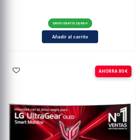
ENVÍO GRATIS 24/48 H
Cantidad para MSI G275L E14 27"
Añadir al carrito
-9%
AHORRA 80€