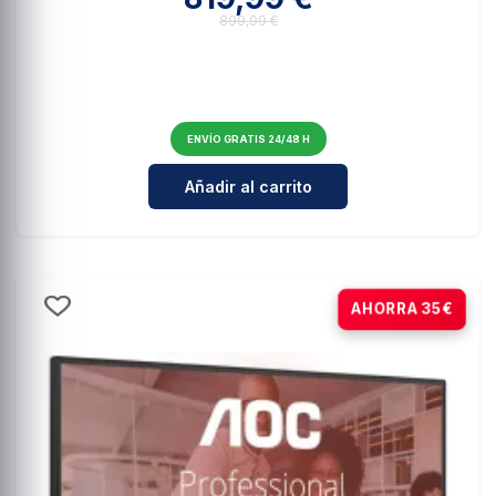
899,99 €
ENVÍO GRATIS 24/48 H
Cantidad para LG Ultragear Gam
Añadir al carrito
-21%
AHORRA 35€