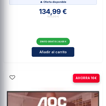
🔥 Oferta disponible
134,99 €
169,99 €
ENVÍO GRATIS 24/48 H
Cantidad para AOC 27E4U Monitor
Añadir al carrito
-12%
AHORRA 16€