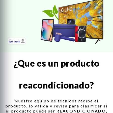
ng
d
 y Ratones Gaming
s Gaming
s
¿Que es un producto
reacondicionado?
Nuestro equipo de técnicos recibe el
producto, lo valida y revisa para clasificar si
el producto puede ser
REACONDICIONADO
,