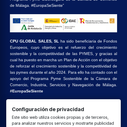
de Málaga. #EuropaSeSiente”
CPU GLOBAL SALES, SL
ha sido beneficiaria de Fondos
Europeos, cuyo objetivo es el refuerzo del crecimiento
sostenible y la competitividad de las PYMES, y gracias al
cual ha puesto en marcha un Plan de Acción con el objetivo
de reforzar el crecimiento sostenible y la competitividad de
las pymes durante el año 2024. Para ello ha contado con el
apoyo del Programa Pyme Sostenible de la Cámara de
Comercio, Industria, Servicios y Navegación de Málaga.
#EuropaSeSiente
Configuración de privacidad
CPU GLOBAL SALES SL
ha recibido una ayuda de la
Este sitio web utiliza cookies propias y de terceros,
Unión Europea con cargo al Programa FEDER Andalucía
para analizar nuestros servicios y mostrarte publicidad