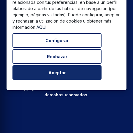
2021-2027 destinada a mejorar la competitividad y la
relacionada con tus preferencias, en base a un perfil
digitalización del sector comercial y artesano en Andalucía,
elaborado a partir de tus hábitos de navegación (por
cuyo objetivo principal es la realización de proyectos para
ejemplo, páginas visitadas). Puede configurar, aceptar
el fomento del crecimiento y consolidación de pymes
y rechazar la utilización de cookies u obtener más
información
AQUÍ
comerciales y artesanas.
Configurar
Rechazar
Todos los precios están expresados ​​en euros e incluyen el
IVA. | Todas las marcas, logotipos y fotos de productos son
propiedad legal de sus propietarios y sólo se muestran a
Aceptar
título informativo.
Copyright © 2026
CPU Global Sales SL
Todos los
derechos reservados.