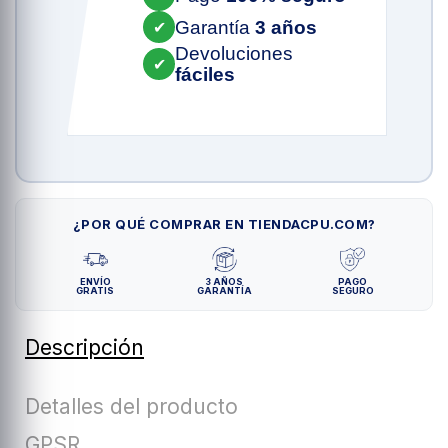
Garantía
3 años
✔
Devoluciones
✔
fáciles
¿POR QUÉ COMPRAR EN TIENDACPU.COM?
ENVÍO
3 AÑOS
PAGO
GRATIS
GARANTÍA
SEGURO
Descripción
Detalles del producto
GPSR