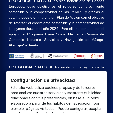
CPU GLOBAL SALES, SL
ha sido beneficiaria de Fondos
Europeos, cuyo objetivo es el refuerzo del crecimiento
sostenible y la competitividad de las PYMES, y gracias al
cual ha puesto en marcha un Plan de Acción con el objetivo
de reforzar el crecimiento sostenible y la competitividad de
las pymes durante el año 2024. Para ello ha contado con el
apoyo del Programa Pyme Sostenible de la Cámara de
Comercio, Industria, Servicios y Navegación de Málaga.
#EuropaSeSiente
CPU GLOBAL SALES SL
ha recibido una ayuda de la
Unión Europea con cargo al Programa FEDER Andalucía
2021-2027 destinada a mejorar la competitividad y la
Configuración de privacidad
digitalización del sector comercial y artesano en Andalucía,
Este sitio web utiliza cookies propias y de terceros,
cuyo objetivo principal es la realización de proyectos para
para analizar nuestros servicios y mostrarte publicidad
el fomento del crecimiento y consolidación de pymes
relacionada con tus preferencias, en base a un perfil
comerciales y artesanas.
elaborado a partir de tus hábitos de navegación (por
ejemplo, páginas visitadas). Puede configurar, aceptar