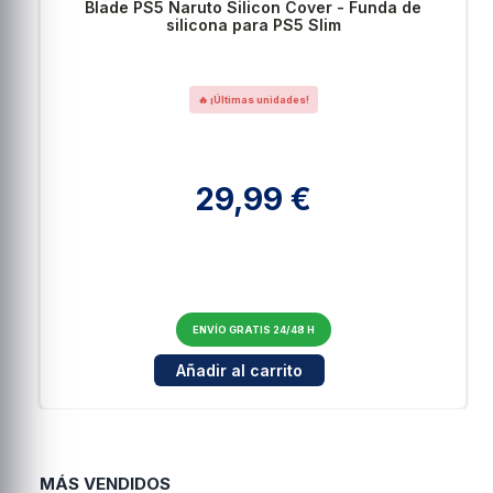
Blade PS5 Naruto Silicon Cover - Funda de
silicona para PS5 Slim
🔥 ¡Últimas unidades!
29,99 €
ENVÍO GRATIS 24/48 H
Cantidad para Blade PS5 Naruto Silicon Cover 
Añadir al carrito
MÁS VENDIDOS