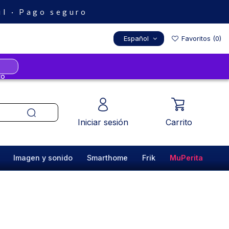
il · Pago seguro
Español
Favoritos (
0
)
Iniciar sesión
Carrito
Imagen y sonido
Smarthome
Frik
MuPerita