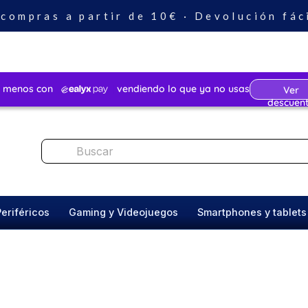
 compras a partir de 10€ · Devolución fác
Periféricos
Gaming y Videojuegos
Smartphones y tablets