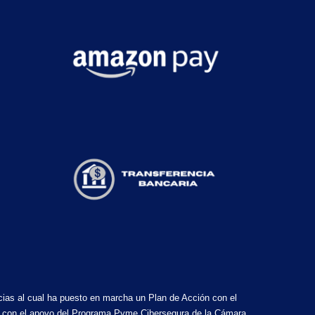
cias al cual ha puesto en marcha un Plan de Acción con el
ado con el apoyo del Programa Pyme Cibersegura de la Cámara