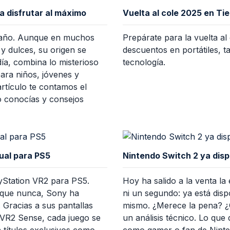
a disfrutar al máximo
Vuelta al cole 2025 en Ti
l año. Aunque en muchos
Prepárate para la vuelta a
y dulces, su origen se
descuentos en portátiles, t
día, combina lo misterioso
tecnología.
para niños, jóvenes y
rtículo te contamos el
o conocías y consejos
ual para PS5
Nintendo Switch 2 ya dis
ayStation VR2 para PS5.
Hoy ha salido a la venta l
a que nunca, Sony ha
ni un segundo: ya está disp
 Gracias a sus pantallas
mismo. ¿Merece la pena? ¿
 VR2 Sense, cada juego se
un análisis técnico. Lo qu
 títulos exclusivos como
como gamer o fan de Ninte