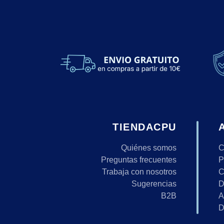
TIENDACPU
Quiénes somos
C
Preguntas frecuentes
P
Trabaja con nosotros
C
Sugerencias
D
B2B
A
D