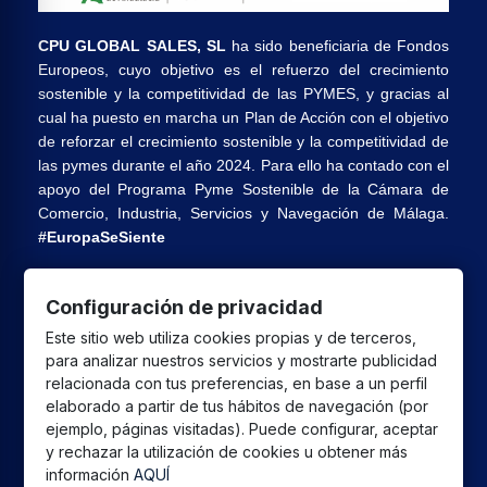
CPU GLOBAL SALES, SL
ha sido beneficiaria de Fondos
Europeos, cuyo objetivo es el refuerzo del crecimiento
sostenible y la competitividad de las PYMES, y gracias al
cual ha puesto en marcha un Plan de Acción con el objetivo
de reforzar el crecimiento sostenible y la competitividad de
las pymes durante el año 2024. Para ello ha contado con el
apoyo del Programa Pyme Sostenible de la Cámara de
Comercio, Industria, Servicios y Navegación de Málaga.
#EuropaSeSiente
Configuración de privacidad
CPU GLOBAL SALES SL
ha recibido una ayuda de la
Este sitio web utiliza cookies propias y de terceros,
Unión Europea con cargo al Programa FEDER Andalucía
para analizar nuestros servicios y mostrarte publicidad
2021-2027 destinada a mejorar la competitividad y la
relacionada con tus preferencias, en base a un perfil
digitalización del sector comercial y artesano en Andalucía,
elaborado a partir de tus hábitos de navegación (por
cuyo objetivo principal es la realización de proyectos para
ejemplo, páginas visitadas). Puede configurar, aceptar
el fomento del crecimiento y consolidación de pymes
y rechazar la utilización de cookies u obtener más
información
AQUÍ
comerciales y artesanas.