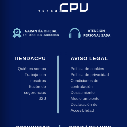
ng
d
 y Ratones Gaming
s Gaming
s
TIENDACPU
AVISO LEGAL
Quiénes somos
Política de cookies
Trabaja con
Política de privacidad
nosotros
Condiciones de
Buzón de
contratación
sugerencias
Desistimiento
B2B
Medio ambiente
Declaración de
Accesibilidad