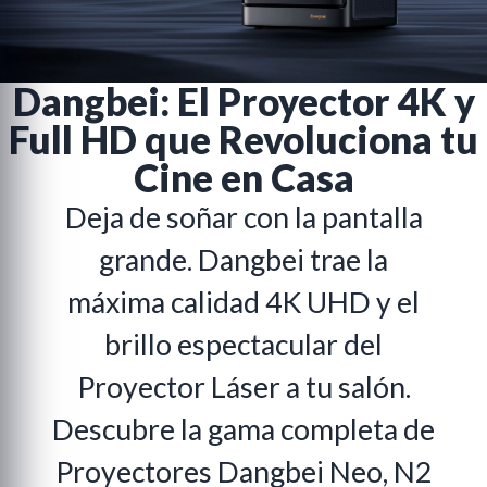
ng
d
 y Ratones Gaming
Dangbei: El Proyector 4K y
Full HD que Revoluciona tu
s Gaming
Cine en Casa
s
Deja de soñar con la pantalla
grande. Dangbei trae la
máxima calidad 4K UHD y el
brillo espectacular del
Proyector Láser a tu salón.
Descubre la gama completa de
Proyectores Dangbei Neo, N2