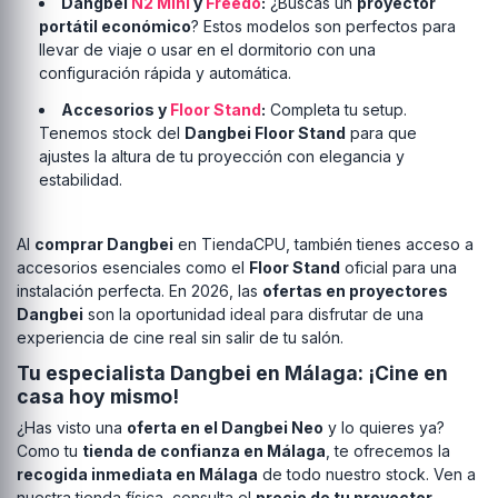
Dangbei
N2 Mini
y
Freedo
:
¿Buscas un
proyector
portátil económico
? Estos modelos son perfectos para
llevar de viaje o usar en el dormitorio con una
configuración rápida y automática.
Accesorios y
Floor Stand
:
Completa tu setup.
Tenemos stock del
Dangbei Floor Stand
para que
ajustes la altura de tu proyección con elegancia y
estabilidad.
Al
comprar Dangbei
en TiendaCPU, también tienes acceso a
accesorios esenciales como el
Floor Stand
oficial para una
instalación perfecta. En 2026, las
ofertas en proyectores
Dangbei
son la oportunidad ideal para disfrutar de una
experiencia de cine real sin salir de tu salón.
Tu especialista Dangbei en Málaga: ¡Cine en
casa hoy mismo!
¿Has visto una
oferta en el Dangbei Neo
y lo quieres ya?
Como tu
tienda de confianza en Málaga
, te ofrecemos la
recogida inmediata en Málaga
de todo nuestro stock. Ven a
nuestra tienda física, consulta el
precio de tu proyector