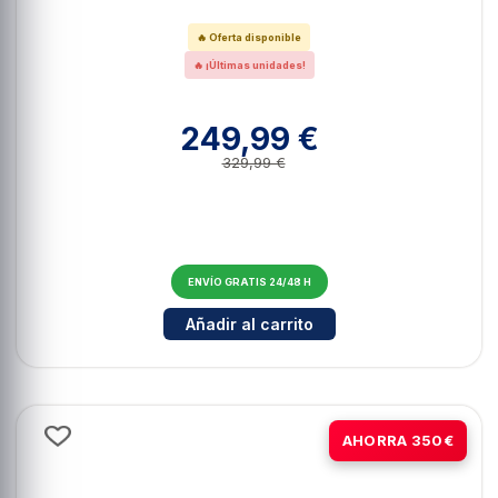
🔥 Oferta disponible
🔥 ¡Últimas unidades!
249,99 €
329,99 €
ENVÍO GRATIS 24/48 H
Cantidad para Dangbei N1 500LM 
Añadir al carrito
-21%
AHORRA 350€