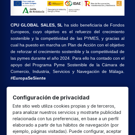
CPU GLOBAL SALES, SL
ha sido beneficiaria de Fondos
Europeos, cuyo objetivo es el refuerzo del crecimiento
sostenible y la competitividad de las PYMES, y gracias al
cual ha puesto en marcha un Plan de Acción con el objetivo
de reforzar el crecimiento sostenible y la competitividad de
las pymes durante el año 2024. Para ello ha contado con el
apoyo del Programa Pyme Sostenible de la Cámara de
Comercio, Industria, Servicios y Navegación de Málaga.
#EuropaSeSiente
Configuración de privacidad
CPU GLOBAL SALES SL
ha recibido una ayuda de la
Este sitio web utiliza cookies propias y de terceros,
Unión Europea con cargo al Programa FEDER Andalucía
para analizar nuestros servicios y mostrarte publicidad
2021-2027 destinada a mejorar la competitividad y la
relacionada con tus preferencias, en base a un perfil
digitalización del sector comercial y artesano en Andalucía,
elaborado a partir de tus hábitos de navegación (por
cuyo objetivo principal es la realización de proyectos para
ejemplo, páginas visitadas). Puede configurar, aceptar