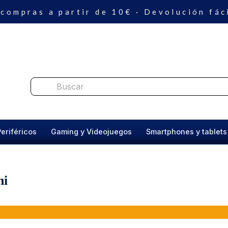
 compras a partir de 10€ · Devolución fác
Periféricos
Gaming y Videojuegos
Smartphones y tablets
hi