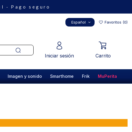
il · Pago seguro
Español
Favoritos (
0
)
Iniciar sesión
Carrito
Imagen y sonido
Smarthome
Frik
MuPerita