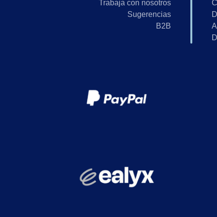
Trabaja con nosotros
C
Sugerencias
D
B2B
A
D