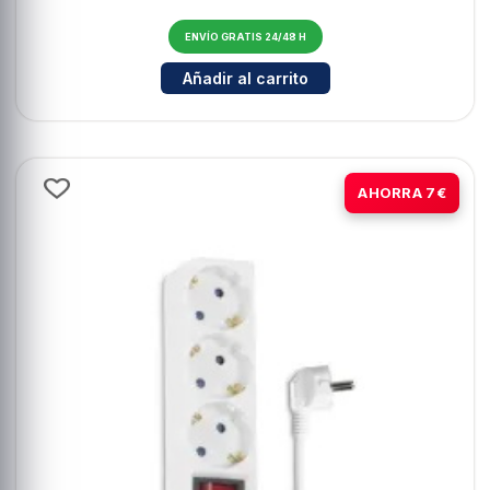
ENVÍO GRATIS 24/48 H
Cantidad para Hama Led E14 5,5W 
Añadir al carrito
-58%
AHORRA 7€