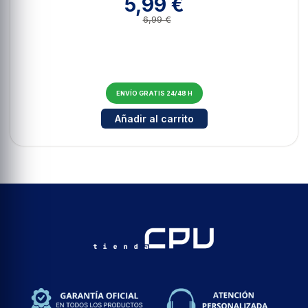
5,99 €
6,99 €
ENVÍO GRATIS 24/48 H
Cantidad para Tubo espiral flex
Añadir al carrito