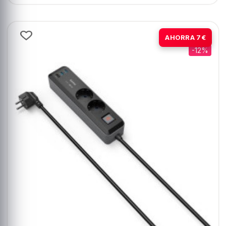
Pack
AHORRA 7€
-12%