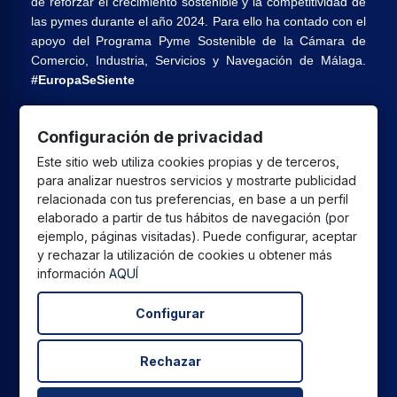
de reforzar el crecimiento sostenible y la competitividad de
las pymes durante el año 2024. Para ello ha contado con el
apoyo del Programa Pyme Sostenible de la Cámara de
Comercio, Industria, Servicios y Navegación de Málaga.
#EuropaSeSiente
Configuración de privacidad
CPU GLOBAL SALES SL
ha recibido una ayuda de la
Este sitio web utiliza cookies propias y de terceros,
Unión Europea con cargo al Programa FEDER Andalucía
para analizar nuestros servicios y mostrarte publicidad
2021-2027 destinada a mejorar la competitividad y la
relacionada con tus preferencias, en base a un perfil
digitalización del sector comercial y artesano en Andalucía,
elaborado a partir de tus hábitos de navegación (por
cuyo objetivo principal es la realización de proyectos para
ejemplo, páginas visitadas). Puede configurar, aceptar
y rechazar la utilización de cookies u obtener más
el fomento del crecimiento y consolidación de pymes
información
AQUÍ
comerciales y artesanas.
Configurar
Rechazar
Todos los precios están expresados ​​en euros e incluyen el
IVA. | Todas las marcas, logotipos y fotos de productos son