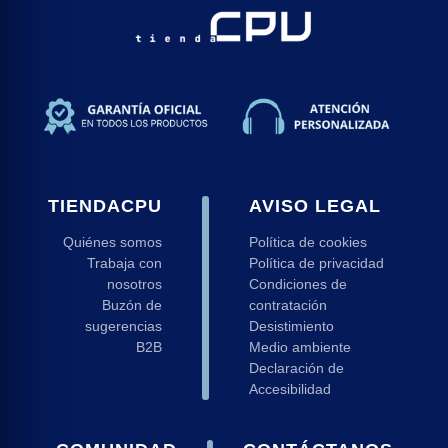
ng
d
 y Ratones Gaming
s Gaming
s
TIENDACPU
AVISO LEGAL
Quiénes somos
Política de cookies
Trabaja con
Política de privacidad
nosotros
Condiciones de
Buzón de
contratación
sugerencias
Desistimiento
B2B
Medio ambiente
Declaración de
Accesibilidad