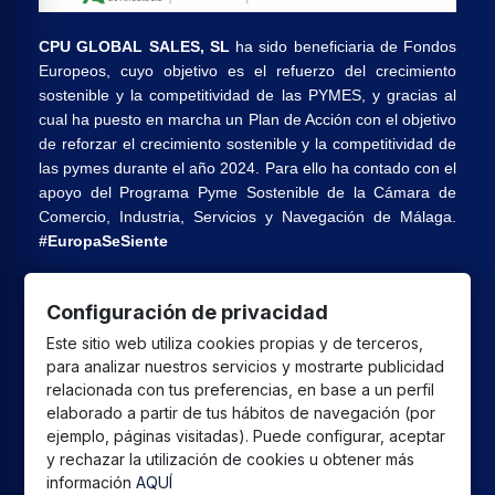
CPU GLOBAL SALES, SL
ha sido beneficiaria de Fondos
Europeos, cuyo objetivo es el refuerzo del crecimiento
sostenible y la competitividad de las PYMES, y gracias al
cual ha puesto en marcha un Plan de Acción con el objetivo
de reforzar el crecimiento sostenible y la competitividad de
las pymes durante el año 2024. Para ello ha contado con el
apoyo del Programa Pyme Sostenible de la Cámara de
Comercio, Industria, Servicios y Navegación de Málaga.
#EuropaSeSiente
Configuración de privacidad
CPU GLOBAL SALES SL
ha recibido una ayuda de la
Este sitio web utiliza cookies propias y de terceros,
Unión Europea con cargo al Programa FEDER Andalucía
para analizar nuestros servicios y mostrarte publicidad
2021-2027 destinada a mejorar la competitividad y la
relacionada con tus preferencias, en base a un perfil
digitalización del sector comercial y artesano en Andalucía,
elaborado a partir de tus hábitos de navegación (por
cuyo objetivo principal es la realización de proyectos para
ejemplo, páginas visitadas). Puede configurar, aceptar
el fomento del crecimiento y consolidación de pymes
y rechazar la utilización de cookies u obtener más
información
AQUÍ
comerciales y artesanas.