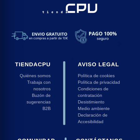
ng
d
 y Ratones Gaming
s Gaming
s
TIENDACPU
AVISO LEGAL
Quiénes somos
Política de cookies
Trabaja con
Política de privacidad
nosotros
Condiciones de
Buzón de
contratación
sugerencias
Desistimiento
B2B
Medio ambiente
Declaración de
Accesibilidad