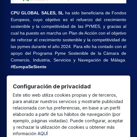
CPU GLOBAL SALES, SL
ha sido beneficiaria de Fondos
Europeos, cuyo objetivo es el refuerzo del crecimiento
sostenible y la competitividad de las PYMES, y gracias al
cual ha puesto en marcha un Plan de Acción con el objetivo
de reforzar el crecimiento sostenible y la competitividad de
las pymes durante el año 2024. Para ello ha contado con el
apoyo del Programa Pyme Sostenible de la Cámara de
Comercio, Industria, Servicios y Navegación de Málaga.
#EuropaSeSiente
Configuración de privacidad
CPU GLOBAL SALES SL
ha recibido una ayuda de la
Este sitio web utiliza cookies propias y de terceros,
Unión Europea con cargo al Programa FEDER Andalucía
para analizar nuestros servicios y mostrarte publicidad
2021-2027 destinada a mejorar la competitividad y la
relacionada con tus preferencias, en base a un perfil
digitalización del sector comercial y artesano en Andalucía,
elaborado a partir de tus hábitos de navegación (por
cuyo objetivo principal es la realización de proyectos para
ejemplo, páginas visitadas). Puede configurar, aceptar
el fomento del crecimiento y consolidación de pymes
y rechazar la utilización de cookies u obtener más
información
AQUÍ
comerciales y artesanas.