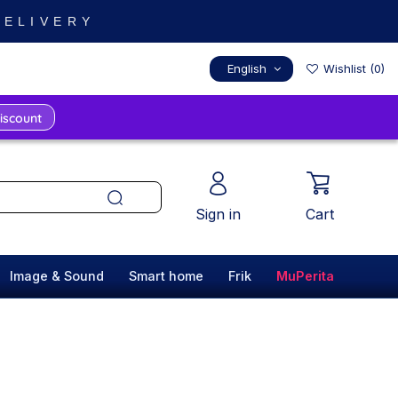
 DELIVERY
English
Wishlist (
0
)
Sign in
Cart
Image & Sound
Smart home
Frik
MuPerita