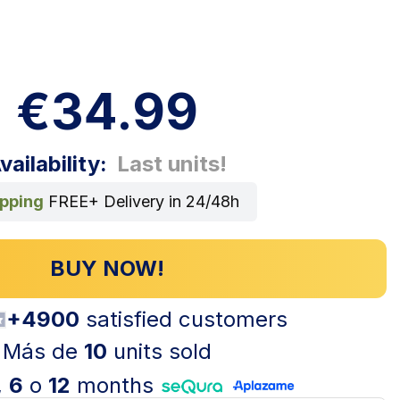
€34.99
vailability:
Last units!
ipping
FREE+ Delivery in 24/48h
BUY NOW!
+4900
satisfied customers
Más de
10
units sold
,
6
o
12
months