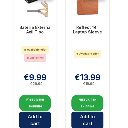
Batería Externa
Reflect 14"
Axil Tipo
Laptop Sleeve
Tarjeta
with Memory
2500mAh
Foam - Coral
Gold/Apricot
🔥 Available offer
🔥 Available offer
🔥 Last units!
€9.99
€13.99
€29.99
€19.99
FREE 24/48H
FREE 24/48H
SHIPPING
SHIPPING
Cantidad para Batería Externa Axil Tipo Tarjeta 
Cantidad para Reflect 14
Add to
Add to
cart
cart