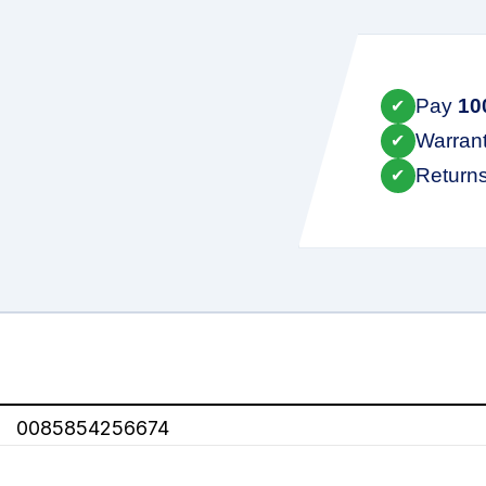
Pay
10
✔
Warran
✔
Return
✔
0085854256674