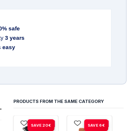
0% safe
ty
3 years
s
easy
PRODUCTS FROM THE SAME CATEGORY
-67%
-30%
SAVE 20€
SAVE 6€