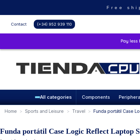
Free shi
Contact
(+34) 952 939 110
All categories
Components
Periphera
Home
Sports and Leisure
Travel
Funda portátil Case L
Funda portátil Case Logic Reflect Laptop 