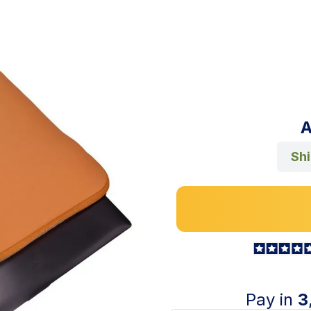
A
Sh
Pay in
3