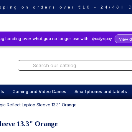
pping on orders over €10 - 24/48H
ls
Gaming and Video Games
Smartphones and tablets
ogic Reflect Laptop Sleeve 13.3" Orange
Sleeve 13.3" Orange