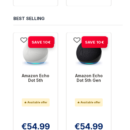
BEST SELLING
-15%
-15%
SAVE 10€
SAVE 10€
Amazon Echo
Amazon Echo
Dot 5th
Dot 5th Gen
Generation
Anthracite -
White - Smart
Smart Speaker
Speaker
🔥 Available offer
🔥 Available offer
€54.99
€54.99