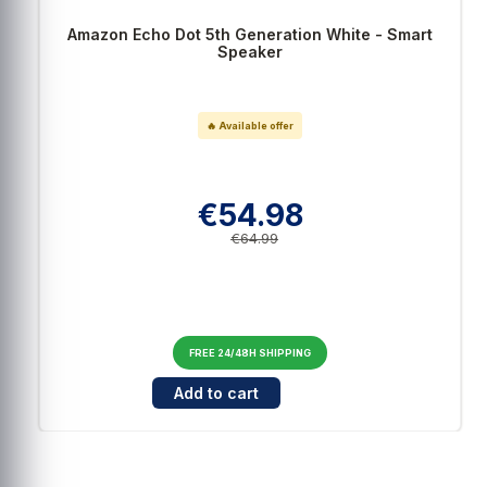
Amazon Echo Dot 5th Generation White - Smart
Speaker
🔥 Available offer
€54.98
€64.99
FREE 24/48H SHIPPING
Cantidad para Amazon Echo Dot 5th Generatio
Add to cart