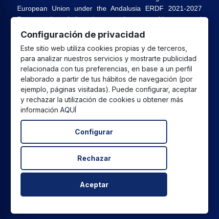
European Union under the Andalusia ERDF 2021-2027
Program, intended to improve the competitiveness and
digitalization of the commercial and artisan sector in
Configuración de privacidad
Andalusia, whose main objective is the execution of
Este sitio web utiliza cookies propias y de terceros,
projects to promote the growth and consolidation of
para analizar nuestros servicios y mostrarte publicidad
commercial and artisan SMEs.
relacionada con tus preferencias, en base a un perfil
elaborado a partir de tus hábitos de navegación (por
ejemplo, páginas visitadas). Puede configurar, aceptar
y rechazar la utilización de cookies u obtener más
información
AQUÍ
All prices are in euros and include VAT. | All brands, logos,
and product photos are the legal property of their
Configurar
respective owners and are displayed for informational
purposes only.
Rechazar
Copyright © 2026
CPU Global Sales SL
All rights
reserved.
Aceptar