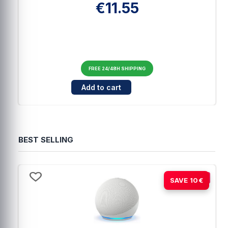
€11.55
FREE 24/48H SHIPPING
Cantidad para Berrcom JXB-182 - Contactles
Add to cart
BEST SELLING
-15%
SAVE 10€