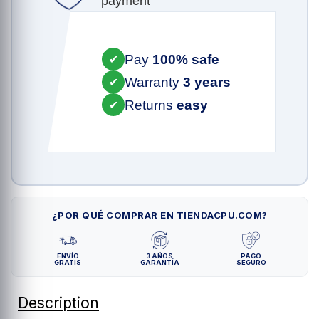
payment
Pay
100% safe
✔
Warranty
3 years
✔
Returns
easy
✔
¿POR QUÉ COMPRAR EN TIENDACPU.COM?
ENVÍO
3 AÑOS
PAGO
GRATIS
GARANTÍA
SEGURO
Description